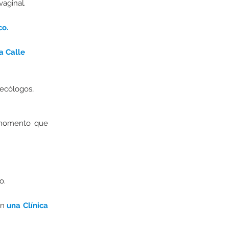
vaginal.
co.
la Calle
necólogos,
 momento que
o.
en
una Clínica