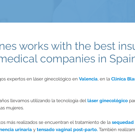
anes works with the best in
medical companies in Spai
gos expertos en láser ginecológico en
Valencia
, en la
Clínica Bl
años llevamos utilizando la tecnología del
láser ginecológico
pa
las mujeres.
tos más realizados se encuentran el tratamiento de la
sequedad 
nencia urinaria
y
tensado vaginal post-parto.
También realiza