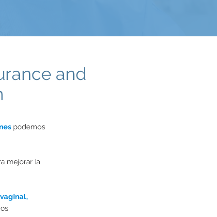
surance and
n
anes
podemos
ra
mejorar
la
vaginal,
mos