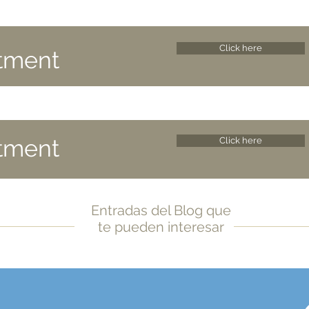
Click here
tment
tment
Click here
Entradas del Blog que
te pueden interesar