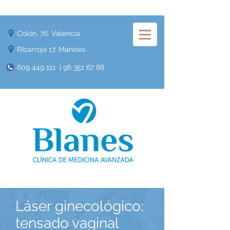
Colón, 76. Valencia
Ribarroja 17. Manises
609 449 111
|
96 351 67 88
​Láser ginecológico:
tensado vaginal