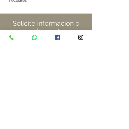
necesites.
Solicite información o
pida su cita
Pulse aquí
Otros tratamientos con láser vaginal
Volver a las especialidades
Volver al inicio