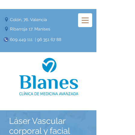
Colón, 76. Valencia
Ribarroja 17. Manises
609 449 111
|
96 351 67 88
​Láser Vascular
corporal y facial