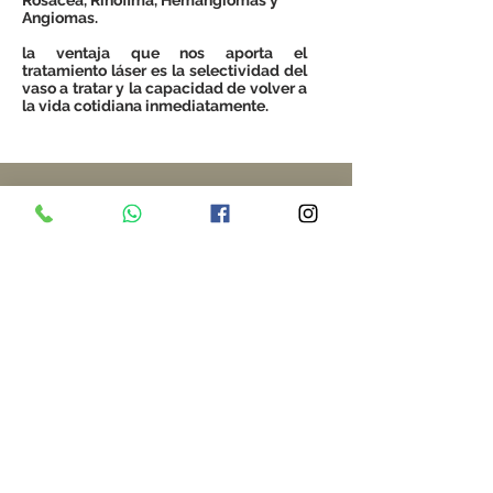
Rosácea, Rinofima, Hemangiomas y
Angiomas.
la ventaja que nos aporta el
tratamiento láser es la selectividad del
vaso a tratar y la capacidad de volver a
la vida cotidiana inmediatamente.
Solicite información o
pida su cita
Pulse aquí
Otros tratamientos con láser cutáneo
Volver a las especialidades
Volver al inicio