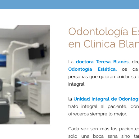
Odontología Es
en Clínica Bla
La
doctora Teresa Blanes,
dir
Odontogía Estética,
os da
personas
que
quieran cuidar su 
integral.
la
Unidad Integral de Odontog
trato integral al paciente, d
ofreceros siempre lo mejor.
Cada vez son más los paciente
solo una boca sana sino tam