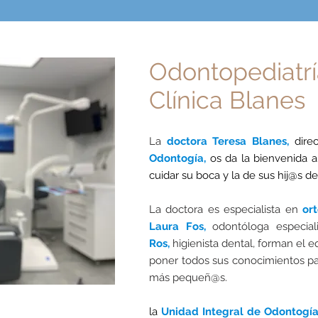
Odontopediatrí
Clínica Blanes
La
doctora Teresa Blanes,
dire
Odontogía,
os da la bienvenida 
cuidar su boca y la de sus hij@s d
La doctora es especialista en
or
Laura F
os,
odontóloga especia
Ros,
higienista
dental, forman el e
poner todos sus conocimientos pa
más pequeñ@s.
la
Unidad Integral de Odontogí