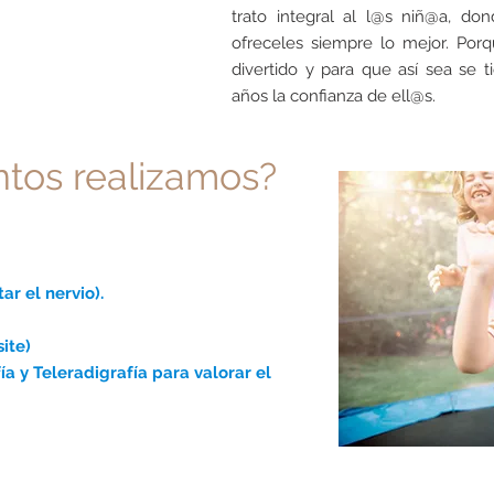
trato integral al l@s niñ@a, d
ofreceles siempre lo mejor. Porq
divertido y para que así sea se t
años la confianza de ell@s.
ntos realizamos?
r el nervio).
ite)
a y Teleradigrafía para valorar el