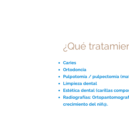
¿Qué tratamie
Caries
Ortodoncia
Pulpotomía / pulpectomía (mata
Límpieza dental
Estética dental (carillas compos
Radiografías: Ortopantomografí
crecimiento del niñ@.